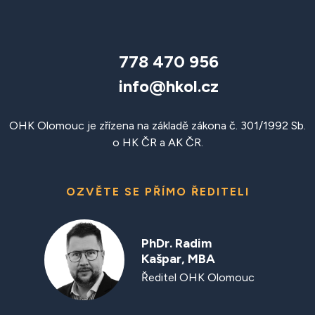
778 470 956
info@hkol.cz
OHK Olomouc je zřízena na základě zákona č. 301/1992 Sb.
o HK ČR a AK ČR.
OZVĚTE SE PŘÍMO ŘEDITELI
PhDr. Radim
Kašpar, MBA
Ředitel OHK Olomouc