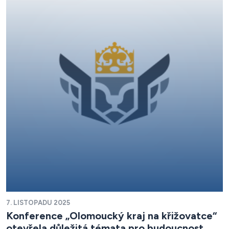
7. LISTOPADU 2025
Konference „Olomoucký kraj na křižovatce“
otevřela důležitá témata pro budoucnost