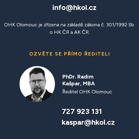
info@hkol.cz
OHK Olomouc je zřízena na základě zákona č. 301/1992 Sb.
o HK ČR a AK ČR.
OZVĚTE SE PŘÍMO ŘEDITELI
PhDr. Radim
Kašpar, MBA
Ředitel OHK Olomouc
727 923 131
kaspar@hkol.cz