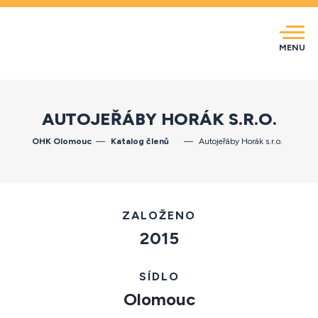
MENU
AUTOJEŘÁBY HORÁK S.R.O.
OHK Olomouc
Katalog členů
Autojeřáby Horák s.r.o.
ZALOŽENO
2015
SÍDLO
Olomouc